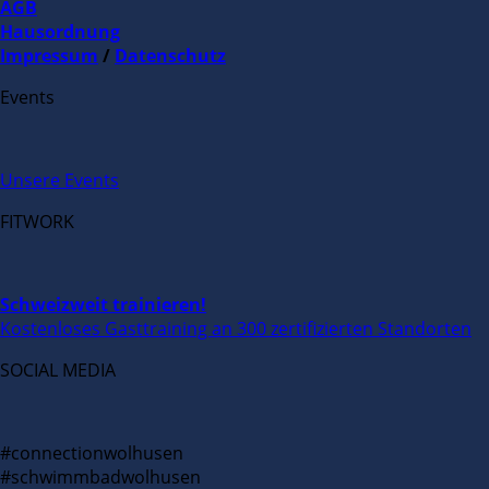
AGB
Hausordnung
Impressum
/
Datenschutz
Events
Unsere Events
FITWORK
Schweizweit trainieren!
Kostenloses Gasttraining an 300 zertifizierten Standorten
SOCIAL MEDIA
#connectionwolhusen
#schwimmbadwolhusen