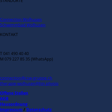
STANDORTE
Connection Wolhusen
Schwimmbad Wolhusen
KONTAKT
T 041 490 40 40
M 079 227 85 35 (WhatsApp)
connection@csw-gruppe.ch
therapie-wolhusen@hin.physio
Offene Stellen
AGB
Hausordnung
Impressum
/
Datenschutz