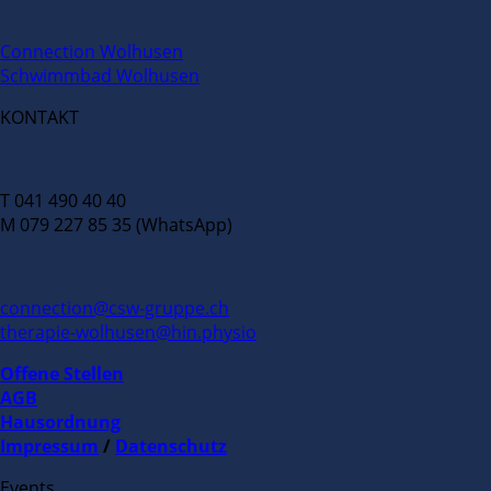
Connection Wolhusen
Schwimmbad Wolhusen
KONTAKT
T 041 490 40 40
M 079 227 85 35 (WhatsApp)
connection@csw-gruppe.ch
therapie-wolhusen@hin.physio
Offene Stellen
AGB
Hausordnung
Impressum
/
Datenschutz
Events