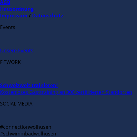
AGB
Hausordnung
Impressum
/
Datenschutz
Events
Unsere Events
FITWORK
Schweizweit trainieren!
Kostenloses Gasttraining an 300 zertifizierten Standorten
SOCIAL MEDIA
#connectionwolhusen
#schwimmbadwolhusen