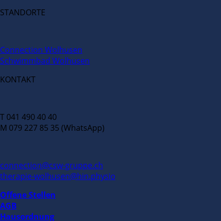
STANDORTE
Connection Wolhusen
Schwimmbad Wolhusen
KONTAKT
T 041 490 40 40
M 079 227 85 35 (WhatsApp)
connection@csw-gruppe.ch
therapie-wolhusen@hin.physio
Offene Stellen
AGB
Hausordnung