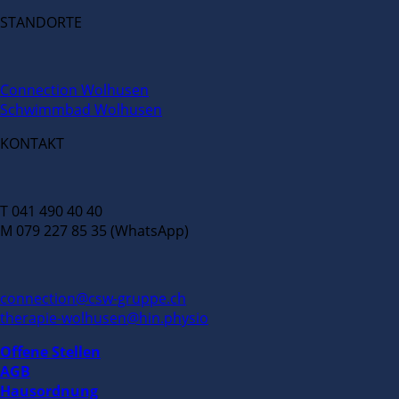
STANDORTE
Connection Wolhusen
Schwimmbad Wolhusen
KONTAKT
T 041 490 40 40
M 079 227 85 35 (WhatsApp)
connection@csw-gruppe.ch
therapie-wolhusen@hin.physio
Offene Stellen
AGB
Hausordnung