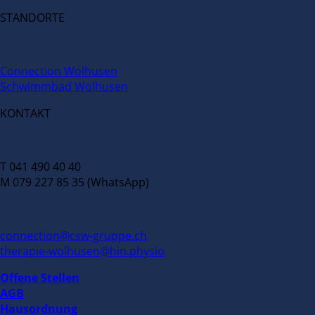
STANDORTE
Connection Wolhusen
Schwimmbad Wolhusen
KONTAKT
T 041 490 40 40
M 079 227 85 35 (WhatsApp)
connection@csw-gruppe.ch
therapie-wolhusen@hin.physio
Offene Stellen
AGB
Hausordnung