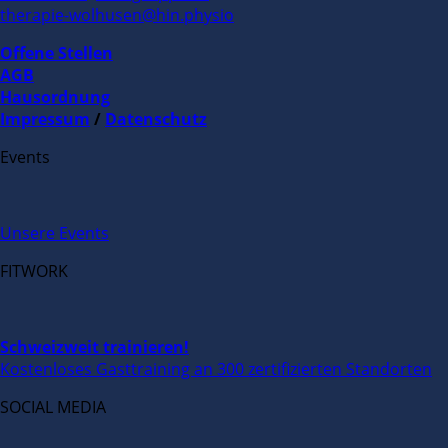
therapie-wolhusen@hin.physio
Offene Stellen
AGB
Hausordnung
Impressum
/
Datenschutz
Events
Unsere Events
FITWORK
Schweizweit trainieren!
Kostenloses Gasttraining an 300 zertifizierten Standorten
SOCIAL MEDIA