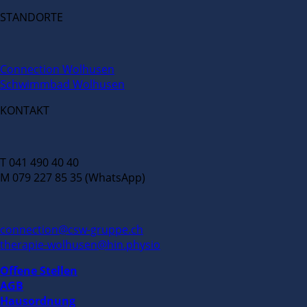
STANDORTE
Connection Wolhusen
Schwimmbad Wolhusen
KONTAKT
T 041 490 40 40
M 079 227 85 35 (WhatsApp)
connection@csw-gruppe.ch
therapie-wolhusen@hin.physio
Offene Stellen
AGB
Hausordnung