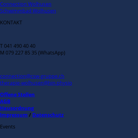
Connection Wolhusen
Schwimmbad Wolhusen
KONTAKT
T 041 490 40 40
M 079 227 85 35 (WhatsApp)
connection@csw-gruppe.ch
therapie-wolhusen@hin.physio
Offene Stellen
AGB
Hausordnung
Impressum
/
Datenschutz
Events