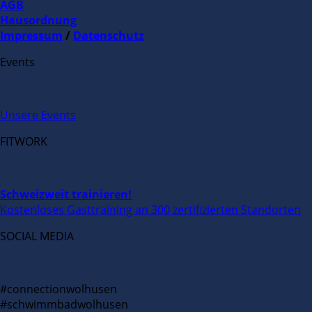
AGB
Hausordnung
Impressum
/
Datenschutz
Events
Unsere Events
FITWORK
Schweizweit trainieren!
Kostenloses Gasttraining an 300 zertifizierten Standorten
SOCIAL MEDIA
#connectionwolhusen
#schwimmbadwolhusen