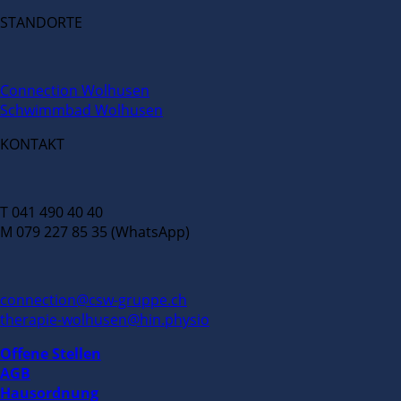
STANDORTE
Connection Wolhusen
Schwimmbad Wolhusen
KONTAKT
T 041 490 40 40
M 079 227 85 35 (WhatsApp)
connection@csw-gruppe.ch
therapie-wolhusen@hin.physio
Offene Stellen
AGB
Hausordnung