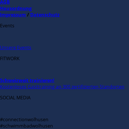
AGB
Hausordnung
Impressum
/
Datenschutz
Events
Unsere Events
FITWORK
Schweizweit trainieren!
Kostenloses Gasttraining an 300 zertifizierten Standorten
SOCIAL MEDIA
#connectionwolhusen
#schwimmbadwolhusen