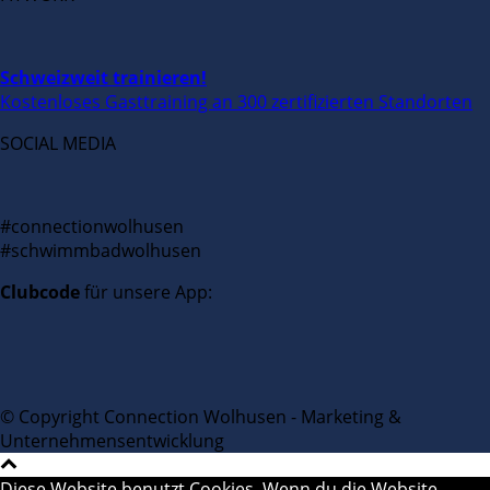
Schweizweit trainieren!
Kostenloses Gasttraining an 300 zertifizierten Standorten
SOCIAL MEDIA
#connectionwolhusen
#schwimmbadwolhusen
Clubcode
für unsere App:
© Copyright Connection Wolhusen - Marketing &
Unternehmensentwicklung
Diese Website benutzt Cookies. Wenn du die Website