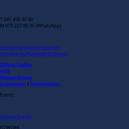
T 041 490 40 40
M 079 227 85 35 (WhatsApp)
connection@csw-gruppe.ch
therapie-wolhusen@hin.physio
Offene Stellen
AGB
Hausordnung
Impressum
/
Datenschutz
Events
Unsere Events
FITWORK