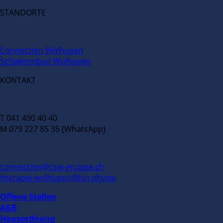
STANDORTE
Connection Wolhusen
Schwimmbad Wolhusen
KONTAKT
T 041 490 40 40
M 079 227 85 35 (WhatsApp)
connection@csw-gruppe.ch
therapie-wolhusen@hin.physio
Offene Stellen
AGB
Hausordnung