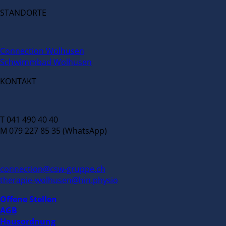
STANDORTE
Connection Wolhusen
Schwimmbad Wolhusen
KONTAKT
T 041 490 40 40
M 079 227 85 35 (WhatsApp)
connection@csw-gruppe.ch
therapie-wolhusen@hin.physio
Offene Stellen
AGB
Hausordnung