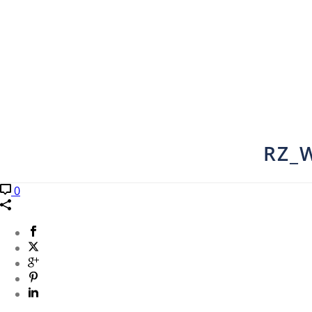
RZ_
0