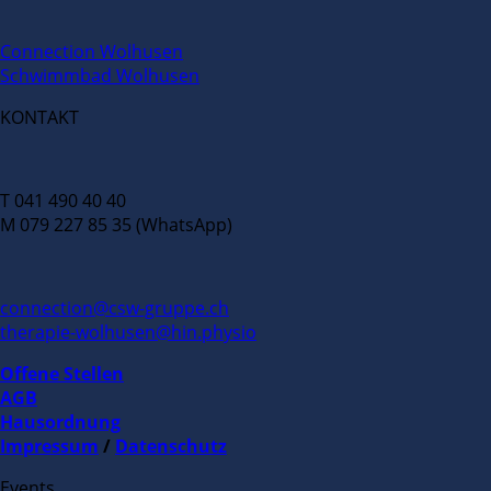
Connection Wolhusen
Schwimmbad Wolhusen
KONTAKT
T 041 490 40 40
M 079 227 85 35 (WhatsApp)
connection@csw-gruppe.ch
therapie-wolhusen@hin.physio
Offene Stellen
AGB
Hausordnung
Impressum
/
Datenschutz
Events