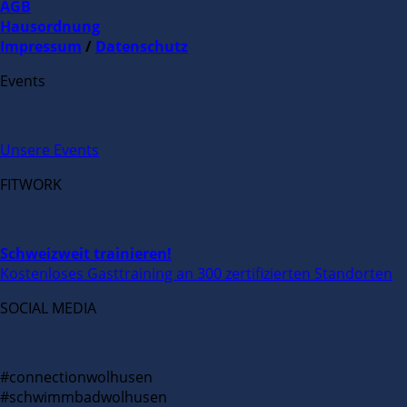
AGB
Hausordnung
Impressum
/
Datenschutz
Events
Unsere Events
FITWORK
Schweizweit trainieren!
Kostenloses Gasttraining an 300 zertifizierten Standorten
SOCIAL MEDIA
#connectionwolhusen
#schwimmbadwolhusen