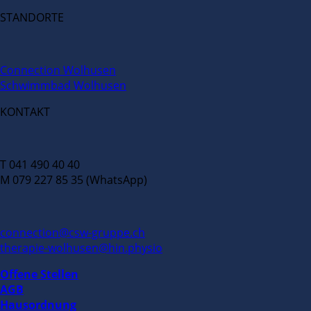
STANDORTE
Connection Wolhusen
Schwimmbad Wolhusen
KONTAKT
T 041 490 40 40
M 079 227 85 35 (WhatsApp)
connection@csw-gruppe.ch
therapie-wolhusen@hin.physio
Offene Stellen
AGB
Hausordnung