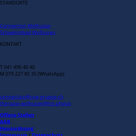
STANDORTE
Connection Wolhusen
Schwimmbad Wolhusen
KONTAKT
T 041 490 40 40
M 079 227 85 35 (WhatsApp)
connection@csw-gruppe.ch
therapie-wolhusen@hin.physio
Offene Stellen
AGB
Hausordnung
Impressum
/
Datenschutz