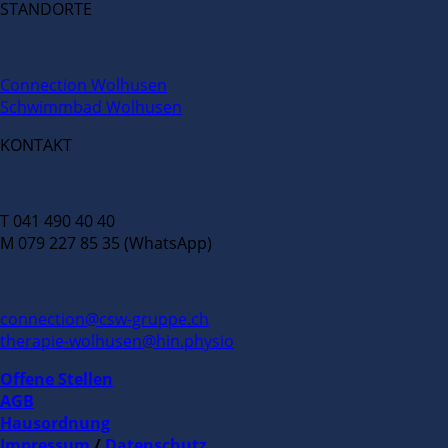
STANDORTE
Connection Wolhusen
Schwimmbad Wolhusen
KONTAKT
T 041 490 40 40
M 079 227 85 35 (WhatsApp)
connection@csw-gruppe.ch
therapie-wolhusen@hin.physio
Offene Stellen
AGB
Hausordnung
Impressum
/
Datenschutz