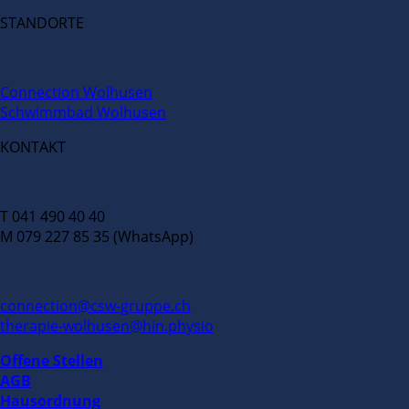
STANDORTE
Connection Wolhusen
Schwimmbad Wolhusen
KONTAKT
T 041 490 40 40
M 079 227 85 35 (WhatsApp)
connection@csw-gruppe.ch
therapie-wolhusen@hin.physio
Offene Stellen
AGB
Hausordnung