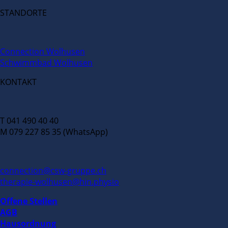
STANDORTE
Connection Wolhusen
Schwimmbad Wolhusen
KONTAKT
T 041 490 40 40
M 079 227 85 35 (WhatsApp)
connection@csw-gruppe.ch
therapie-wolhusen@hin.physio
Offene Stellen
AGB
Hausordnung