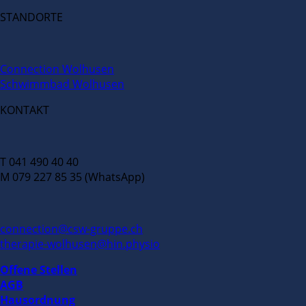
STANDORTE
Connection Wolhusen
Schwimmbad Wolhusen
KONTAKT
T 041 490 40 40
M 079 227 85 35 (WhatsApp)
connection@csw-gruppe.ch
therapie-wolhusen@hin.physio
Offene Stellen
AGB
Hausordnung