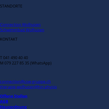
STANDORTE
Connection Wolhusen
Schwimmbad Wolhusen
KONTAKT
T 041 490 40 40
M 079 227 85 35 (WhatsApp)
connection@csw-gruppe.ch
therapie-wolhusen@hin.physio
Offene Stellen
AGB
Hausordnung