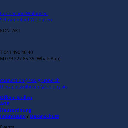
Connection Wolhusen
Schwimmbad Wolhusen
KONTAKT
T 041 490 40 40
M 079 227 85 35 (WhatsApp)
connection@csw-gruppe.ch
therapie-wolhusen@hin.physio
Offene Stellen
AGB
Hausordnung
Impressum
/
Datenschutz
Events