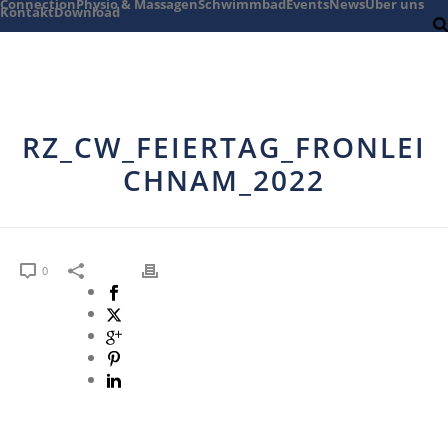
Connection
Physio & Massagen
Schwimmbad
Events
News
Über uns
Kontakt
Download
RZ_CW_FEIERTAG_FRONLEI
CHNAM_2022
0