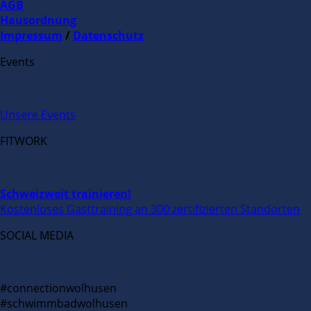
AGB
Hausordnung
Impressum
/
Datenschutz
Events
Unsere Events
FITWORK
Schweizweit trainieren!
Kostenloses Gasttraining an 300 zertifizierten Standorten
SOCIAL MEDIA
#connectionwolhusen
#schwimmbadwolhusen