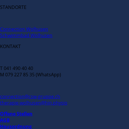
STANDORTE
Connection Wolhusen
Schwimmbad Wolhusen
KONTAKT
T 041 490 40 40
M 079 227 85 35 (WhatsApp)
connection@csw-gruppe.ch
therapie-wolhusen@hin.physio
Offene Stellen
AGB
Hausordnung