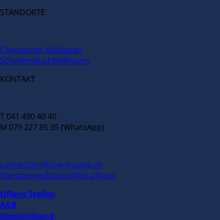
STANDORTE
Connection Wolhusen
Schwimmbad Wolhusen
KONTAKT
T 041 490 40 40
M 079 227 85 35 (WhatsApp)
connection@csw-gruppe.ch
therapie-wolhusen@hin.physio
Offene Stellen
AGB
Hausordnung