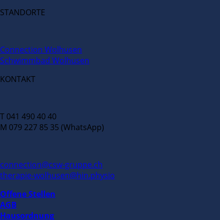
STANDORTE
Connection Wolhusen
Schwimmbad Wolhusen
KONTAKT
T 041 490 40 40
M 079 227 85 35 (WhatsApp)
connection@csw-gruppe.ch
therapie-wolhusen@hin.physio
Offene Stellen
AGB
Hausordnung