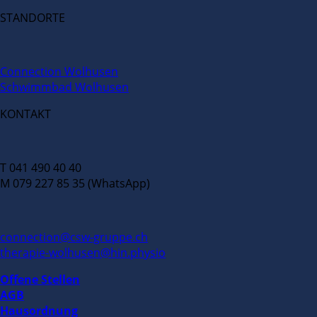
STANDORTE
Connection Wolhusen
Schwimmbad Wolhusen
KONTAKT
T 041 490 40 40
M 079 227 85 35 (WhatsApp)
connection@csw-gruppe.ch
therapie-wolhusen@hin.physio
Offene Stellen
AGB
Hausordnung