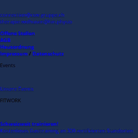
connection@csw-gruppe.ch
therapie-wolhusen@hin.physio
Offene Stellen
AGB
Hausordnung
Impressum
/
Datenschutz
Events
Unsere Events
FITWORK
Schweizweit trainieren!
Kostenloses Gasttraining an 300 zertifizierten Standorten