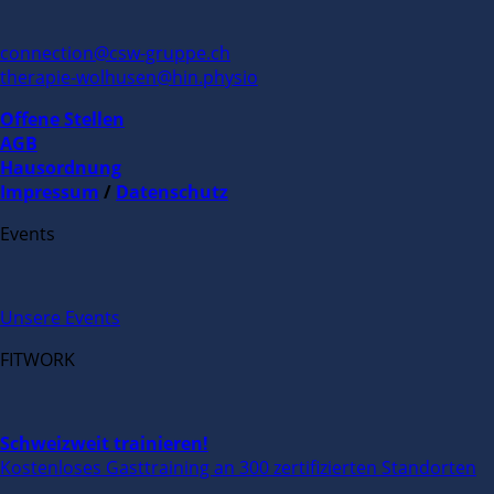
connection@csw-gruppe.ch
therapie-wolhusen@hin.physio
Offene Stellen
AGB
Hausordnung
Impressum
/
Datenschutz
Events
Unsere Events
FITWORK
Schweizweit trainieren!
Kostenloses Gasttraining an 300 zertifizierten Standorten