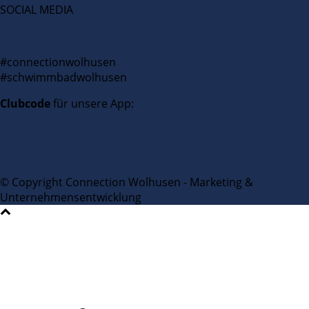
SOCIAL MEDIA
#connectionwolhusen
#schwimmbadwolhusen
Clubcode
für unsere App:
© Copyright Connection Wolhusen - Marketing &
Unternehmensentwicklung