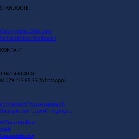
STANDORTE
Connection Wolhusen
Schwimmbad Wolhusen
KONTAKT
T 041 490 40 40
M 079 227 85 35 (WhatsApp)
connection@csw-gruppe.ch
therapie-wolhusen@hin.physio
Offene Stellen
AGB
Hausordnung