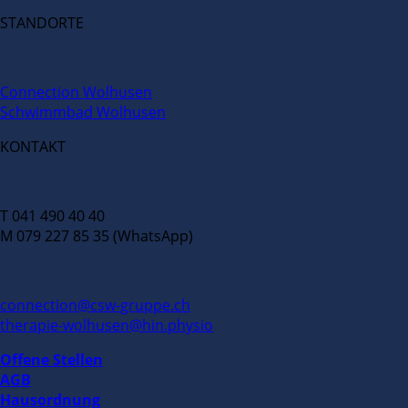
STANDORTE
Connection Wolhusen
Schwimmbad Wolhusen
KONTAKT
T 041 490 40 40
M 079 227 85 35 (WhatsApp)
connection@csw-gruppe.ch
therapie-wolhusen@hin.physio
Offene Stellen
AGB
Hausordnung