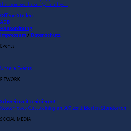
therapie-wolhusen@hin.physio
Offene Stellen
AGB
Hausordnung
Impressum
/
Datenschutz
Events
Unsere Events
FITWORK
Schweizweit trainieren!
Kostenloses Gasttraining an 300 zertifizierten Standorten
SOCIAL MEDIA