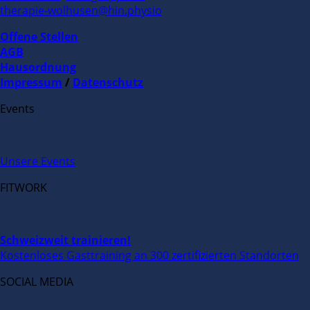
therapie-wolhusen@hin.physio
Offene Stellen
AGB
Hausordnung
Impressum
/
Datenschutz
Events
Unsere Events
FITWORK
Schweizweit trainieren!
Kostenloses Gasttraining an 300 zertifizierten Standorten
SOCIAL MEDIA