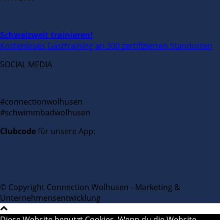
Schweizweit trainieren!
Kostenloses Gasttraining an 300 zertifizierten Standorten
SOCIAL MEDIA
#connectionwolhusen
#schwimmbadwolhusen
Clubcode
für unsere App:
© Copyright Connection Wolhusen - Marketing &
Unternehmensentwicklung
Diese Website benutzt Cookies. Wenn du die Website