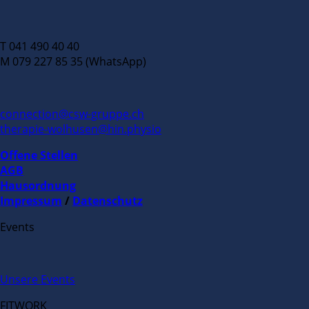
T 041 490 40 40
M 079 227 85 35 (WhatsApp)
connection@csw-gruppe.ch
therapie-wolhusen@hin.physio
Offene Stellen
AGB
Hausordnung
Impressum
/
Datenschutz
Events
Unsere Events
FITWORK