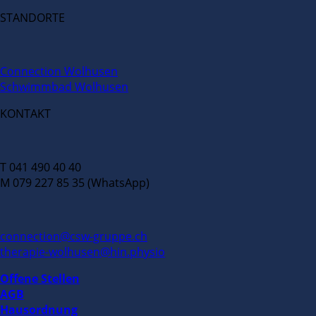
STANDORTE
Connection Wolhusen
Schwimmbad Wolhusen
KONTAKT
T 041 490 40 40
M 079 227 85 35 (WhatsApp)
connection@csw-gruppe.ch
therapie-wolhusen@hin.physio
Offene Stellen
AGB
Hausordnung