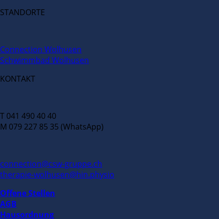
STANDORTE
Connection Wolhusen
Schwimmbad Wolhusen
KONTAKT
T 041 490 40 40
M 079 227 85 35 (WhatsApp)
connection@csw-gruppe.ch
therapie-wolhusen@hin.physio
Offene Stellen
AGB
Hausordnung