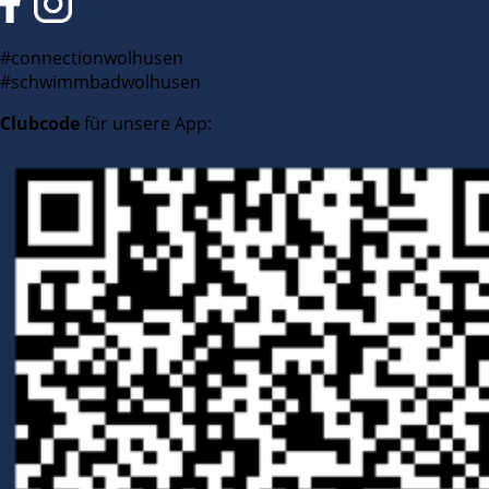
#connectionwolhusen
#schwimmbadwolhusen
Clubcode
für unsere App: