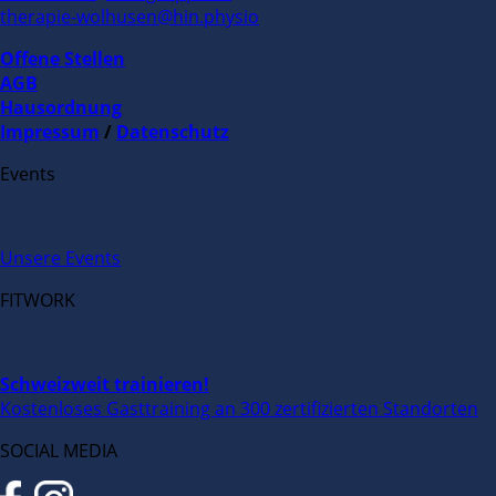
therapie-wolhusen@hin.physio
Offene Stellen
AGB
Hausordnung
Impressum
/
Datenschutz
Events
Unsere Events
FITWORK
Schweizweit trainieren!
Kostenloses Gasttraining an 300 zertifizierten Standorten
SOCIAL MEDIA