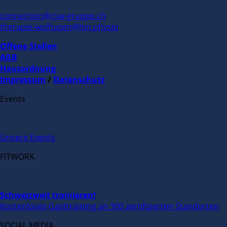
connection@csw-gruppe.ch
therapie-wolhusen@hin.physio
Offene Stellen
AGB
Hausordnung
Impressum
/
Datenschutz
Events
Unsere Events
FITWORK
Schweizweit trainieren!
Kostenloses Gasttraining an 300 zertifizierten Standorten
SOCIAL MEDIA