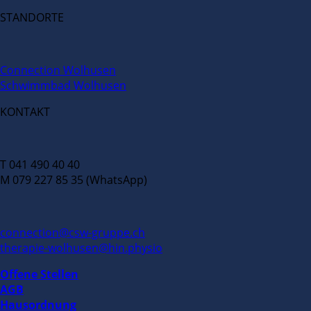
STANDORTE
Connection Wolhusen
Schwimmbad Wolhusen
KONTAKT
T 041 490 40 40
M 079 227 85 35 (WhatsApp)
connection@csw-gruppe.ch
therapie-wolhusen@hin.physio
Offene Stellen
AGB
Hausordnung