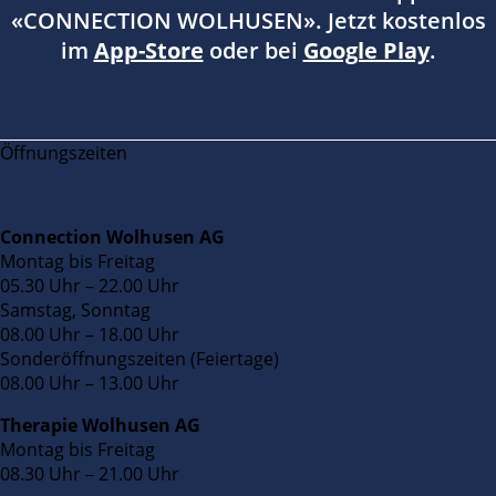
«CONNECTION WOLHUSEN». Jetzt kostenlos
im
App-Store
oder bei
Google Play
.
Öffnungszeiten
Connection Wolhusen AG
Montag bis Freitag
05.30 Uhr – 22.00 Uhr
Samstag, Sonntag
08.00 Uhr – 18.00 Uhr
Sonderöffnungszeiten (Feiertage)
08.00 Uhr – 13.00 Uhr
Therapie Wolhusen AG
Montag bis Freitag
08.30 Uhr – 21.00 Uhr