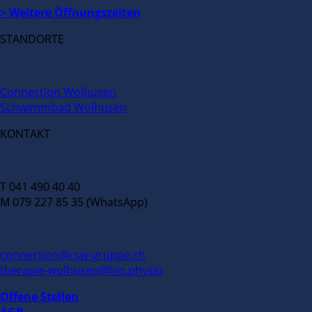
> Weitere Öffnungszeiten
STANDORTE
Connection Wolhusen
Schwimmbad Wolhusen
KONTAKT
T 041 490 40 40
M 079 227 85 35 (WhatsApp)
connection@csw-gruppe.ch
therapie-wolhusen@hin.physio
Offene Stellen
AGB