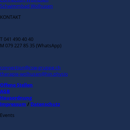
Schwimmbad Wolhusen
KONTAKT
T 041 490 40 40
M 079 227 85 35 (WhatsApp)
connection@csw-gruppe.ch
therapie-wolhusen@hin.physio
Offene Stellen
AGB
Hausordnung
Impressum
/
Datenschutz
Events