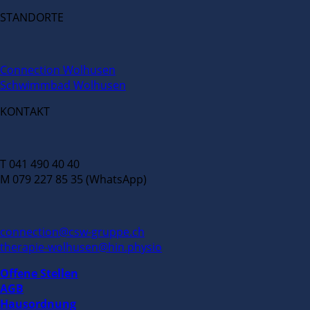
STANDORTE
Connection Wolhusen
Schwimmbad Wolhusen
KONTAKT
T 041 490 40 40
M 079 227 85 35 (WhatsApp)
connection@csw-gruppe.ch
therapie-wolhusen@hin.physio
Offene Stellen
AGB
Hausordnung