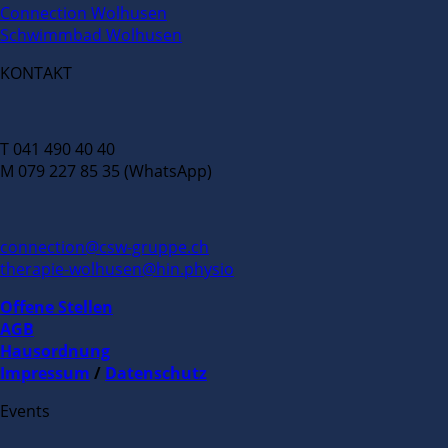
Connection Wolhusen
Schwimmbad Wolhusen
KONTAKT
T 041 490 40 40
M 079 227 85 35 (WhatsApp)
connection@csw-gruppe.ch
therapie-wolhusen@hin.physio
Offene Stellen
AGB
Hausordnung
Impressum
/
Datenschutz
Events