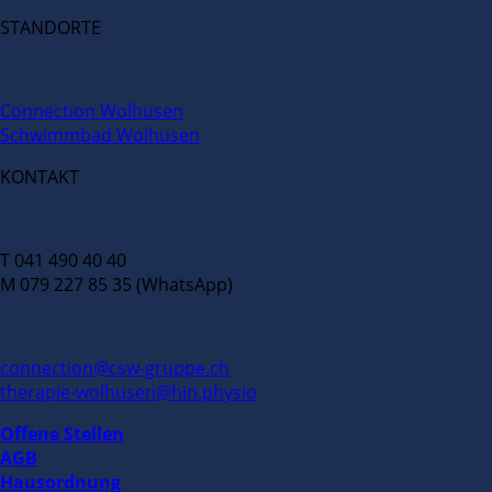
STANDORTE
Connection Wolhusen
Schwimmbad Wolhusen
KONTAKT
T 041 490 40 40
M 079 227 85 35 (WhatsApp)
connection@csw-gruppe.ch
therapie-wolhusen@hin.physio
Offene Stellen
AGB
Hausordnung